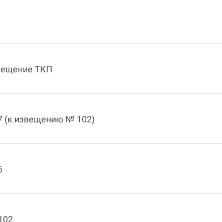
8
вещение ТКП
7 (к извещению № 102)
6
102