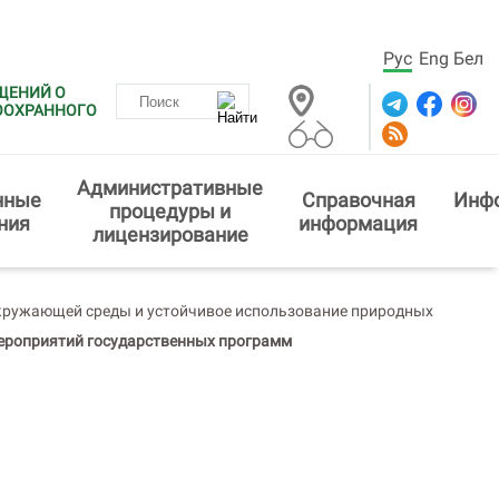
Рус
Eng
Бел
ЩЕНИЙ О
ООХРАННОГО
Административные
нные
Справочная
Инф
процедуры и
ния
информация
лицензирование
кружающей среды и устойчивое использование природных
ероприятий государственных программ