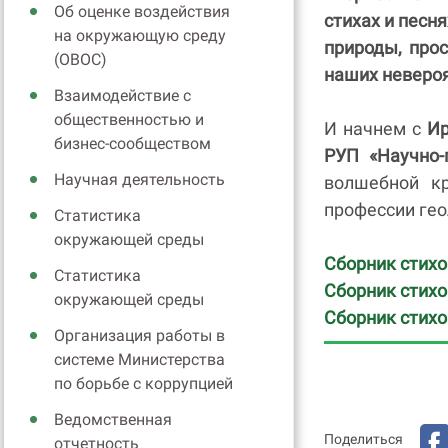
Об оценке воздействия
стихах и песн
на окружающую среду
природы, про
(ОВОС)
наших невероя
Взаимодействие с
общественностью и
И начнем с
Ир
бизнес-сообществом
РУП «Научно-
Научная деятельность
волшебной кр
профессии гео
Статистика
окружающей среды
Сборник стих
Статистика
Сборник стихо
окружающей среды
Сборник стихо
Организация работы в
системе Министерства
по борьбе с коррупцией
Ведомственная
Поделиться
отчетность