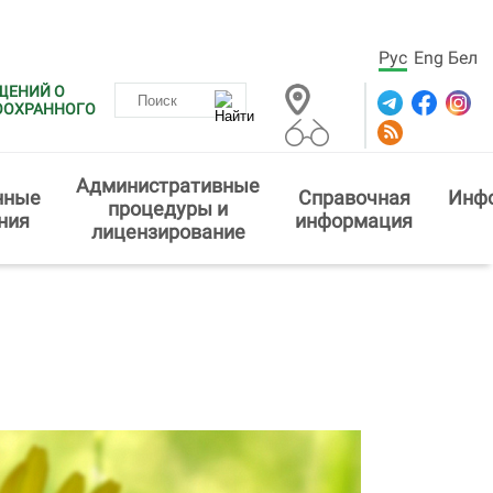
Рус
Eng
Бел
ЩЕНИЙ О
ООХРАННОГО
Административные
нные
Справочная
Инф
процедуры и
ния
информация
лицензирование