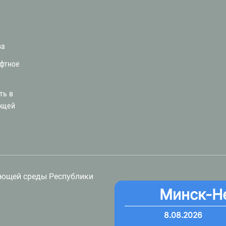
за
афтное
ть в
ющей
ающей среды Республики
Минск-Н
8.08.2026